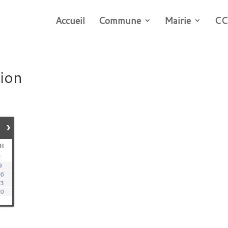
Accueil
Commune
Mairie
CC
tion
›
DI
2
9
16
23
30