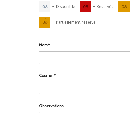
-
Disponible
-
Réservée
08
08
08
·
-
Partiellement réservé
08
Nom*
Courriel*
Observations