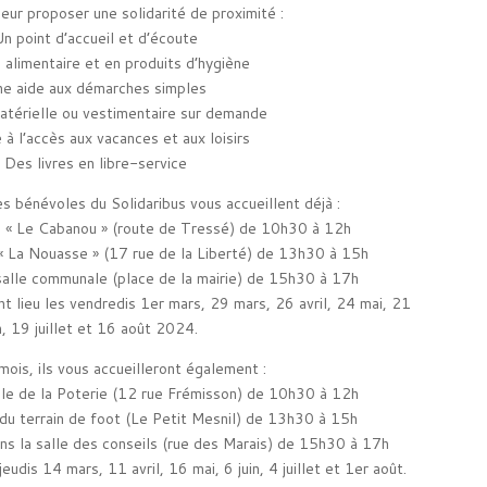
leur proposer une solidarité de proximité :
Un point d’accueil et d’écoute
 alimentaire et en produits d’hygiène
ne aide aux démarches simples
atérielle ou vestimentaire sur demande
 à l’accès aux vacances et aux loisirs
 Des livres en libre-service
es bénévoles du Solidaribus vous accueillent déjà :
m « Le Cabanou » (route de Tressé) de 10h30 à 12h
 « La Nouasse » (17 rue de la Liberté) de 13h30 à 15h
salle communale (place de la mairie) de 15h30 à 17h
 lieu les vendredis 1er mars, 29 mars, 26 avril, 24 mai, 21
in, 19 juillet et 16 août 2024.
mois, ils vous accueilleront également :
lle de la Poterie (12 rue Frémisson) de 10h30 à 12h
 du terrain de foot (Le Petit Mesnil) de 13h30 à 15h
s la salle des conseils (rue des Marais) de 15h30 à 17h
udis 14 mars, 11 avril, 16 mai, 6 juin, 4 juillet et 1er août.