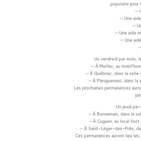
populaire pour 
– 
– Une aide
– U
– Une aide m
– Une aide
–
Un vendredi par mois, l
– À Meillac, au mobil’ho
– À Québriac, dans la salle
– À Pleugueneuc, dans la 
Les prochaines permanences auront
ju
Un jeudi par 
– À Bonnemain, dans la sa
– À Cuguen, au local foot
– À Saint-Léger-des-Prés, dan
Ces permanences auront lieu les je